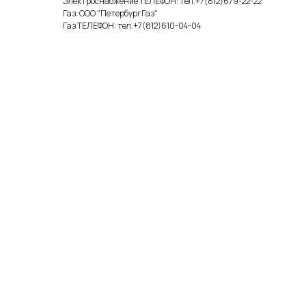
Электроснабжение ТЕЛЕФОН: тел.+7(812)679-22-22
Газ: ООО "ПетербургГаз"
Газ ТЕЛЕФОН: тел.+7(812)610-04-04