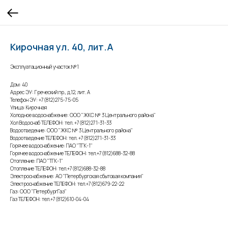
Кирочная ул. 40, лит.А
Эксплуатационный участок №1
Дом: 40
Адрес ЭУ: Греческий пр., д.12, лит. А
Телефон ЭУ: +7(812)275-75-05
Улица: Кирочная
Холодное водоснабжение: ООО "ЖКС № 3 Центрального района"
Хол Водоснаб ТЕЛЕФОН: тел. +7(812)271-31-33
Водоотведение: ООО "ЖКС № 3 Центрального района"
Водоотведение ТЕЛЕФОН: тел. +7(812)271-31-33
Горячее водоснабжение: ПАО "ТГК-1"
Горячее водоснабжение ТЕЛЕФОН: тел.+7(812)688-32-88
Отопление: ПАО "ТГК-1"
Отопление ТЕЛЕФОН: тел.+7(812)688-32-88
Электроснабжение: АО "Петербургская сбытовая компания"
Электроснабжение ТЕЛЕФОН: тел.+7(812)679-22-22
Газ: ООО "ПетербургГаз"
Газ ТЕЛЕФОН: тел.+7(812)610-04-04