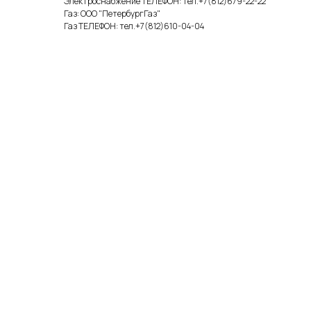
Электроснабжение ТЕЛЕФОН: тел.+7(812)679-22-22
Газ: ООО "ПетербургГаз"
Газ ТЕЛЕФОН: тел.+7(812)610-04-04