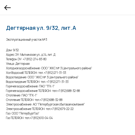
Дегтярная ул. 9/32, лит.А
Эксплуатационный участок №3
Дом: 9/32
Адрес ЭУ: Мытнинская ул., д.14, лит. Д
Телефон ЭУ: +7(812) 274-83-80
Улица: Дегтярная
Холодное водоснабжение: ООО "ЖКС № 3 Центрального района"
Хол Водоснаб ТЕЛЕФОН: тел. +7(812)271-31-33
Водоотведение: ООО "ЖКС № 3 Центрального района"
Водоотведение ТЕЛЕФОН: тел. +7(812)271-31-33
Горячее водоснабжение: ПАО "ТГК-1"
Горячее водоснабжение ТЕЛЕФОН: тел.+7(812)688-32-88
Отопление: ПАО "ТГК-1"
Отопление ТЕЛЕФОН: тел.+7(812)688-32-88
Электроснабжение: АО "Петербургская сбытовая компания"
Электроснабжение ТЕЛЕФОН: тел.+7(812)679-22-22
Газ: ООО "ПетербургГаз"
Газ ТЕЛЕФОН: тел.+7(812)610-04-04