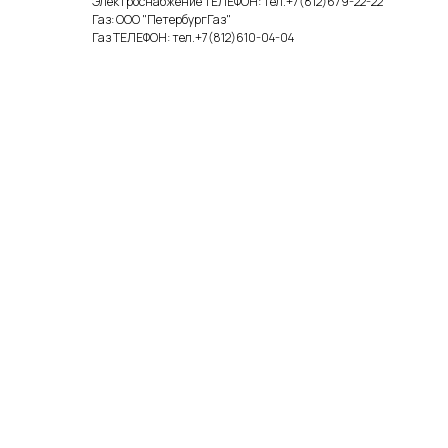
Электроснабжение ТЕЛЕФОН: тел.+7(812)679-22-22
Газ: ООО "ПетербургГаз"
Газ ТЕЛЕФОН: тел.+7(812)610-04-04