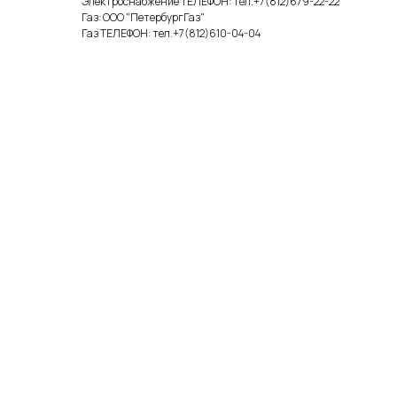
Электроснабжение ТЕЛЕФОН: тел.+7(812)679-22-22
Газ: ООО "ПетербургГаз"
Газ ТЕЛЕФОН: тел.+7(812)610-04-04