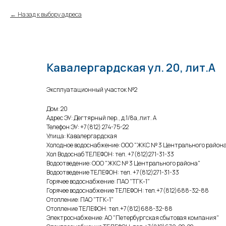
Назад к выбору адреса
Кавалергардская ул. 20, лит.А
Эксплуатационный участок №2
Дом: 20
Адрес ЭУ: Дегтярный пер., д.1/8а, лит. А
Телефон ЭУ: +7(812) 274-75-22
Улица: Кавалергардская
Холодное водоснабжение: ООО "ЖКС № 3 Центрального район
Хол Водоснаб ТЕЛЕФОН: тел. +7(812)271-31-33
Водоотведение: ООО "ЖКС № 3 Центрального района"
Водоотведение ТЕЛЕФОН: тел. +7(812)271-31-33
Горячее водоснабжение: ПАО "ТГК-1"
Горячее водоснабжение ТЕЛЕФОН: тел.+7(812)688-32-88
Отопление: ПАО "ТГК-1"
Отопление ТЕЛЕФОН: тел.+7(812)688-32-88
Электроснабжение: АО "Петербургская сбытовая компания"