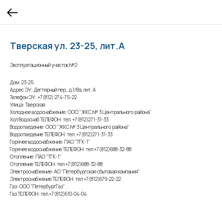
Тверская ул. 23-25, лит.А
Эксплуатационный участок №2
Дом: 23-25
Адрес ЭУ: Дегтярный пер., д.1/8а, лит. А
Телефон ЭУ: +7(812) 274-75-22
Улица: Тверская
Холодное водоснабжение: ООО "ЖКС № 3 Центрального района"
Хол Водоснаб ТЕЛЕФОН: тел. +7(812)271-31-33
Водоотведение: ООО "ЖКС № 3 Центрального района"
Водоотведение ТЕЛЕФОН: тел. +7(812)271-31-33
Горячее водоснабжение: ПАО "ТГК-1"
Горячее водоснабжение ТЕЛЕФОН: тел.+7(812)688-32-88
Отопление: ПАО "ТГК-1"
Отопление ТЕЛЕФОН: тел.+7(812)688-32-88
Электроснабжение: АО "Петербургская сбытовая компания"
Электроснабжение ТЕЛЕФОН: тел.+7(812)679-22-22
Газ: ООО "ПетербургГаз"
Газ ТЕЛЕФОН: тел.+7(812)610-04-04