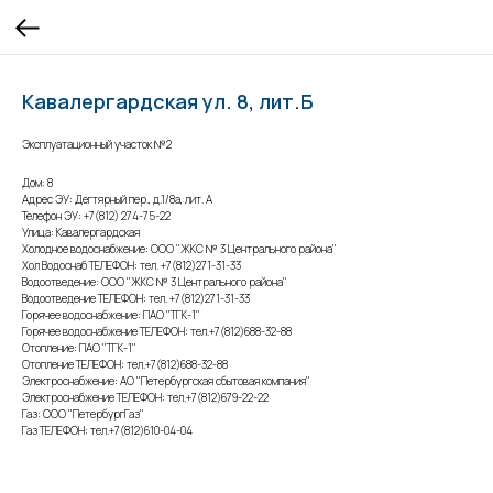
Кавалергардская ул. 8, лит.Б
Эксплуатационный участок №2
Дом: 8
Адрес ЭУ: Дегтярный пер., д.1/8а, лит. А
Телефон ЭУ: +7(812) 274-75-22
Улица: Кавалергардская
Холодное водоснабжение: ООО "ЖКС № 3 Центрального района"
Хол Водоснаб ТЕЛЕФОН: тел. +7(812)271-31-33
Водоотведение: ООО "ЖКС № 3 Центрального района"
Водоотведение ТЕЛЕФОН: тел. +7(812)271-31-33
Горячее водоснабжение: ПАО "ТГК-1"
Горячее водоснабжение ТЕЛЕФОН: тел.+7(812)688-32-88
Отопление: ПАО "ТГК-1"
Отопление ТЕЛЕФОН: тел.+7(812)688-32-88
Электроснабжение: АО "Петербургская сбытовая компания"
Электроснабжение ТЕЛЕФОН: тел.+7(812)679-22-22
Газ: ООО "ПетербургГаз"
Газ ТЕЛЕФОН: тел.+7(812)610-04-04