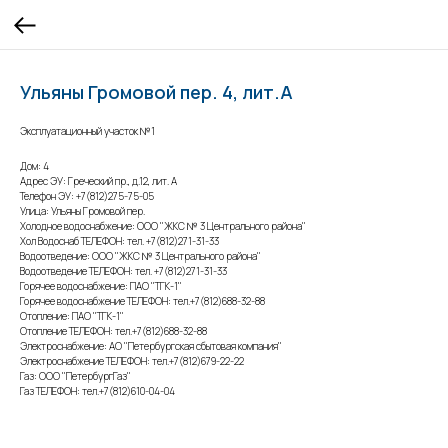
Ульяны Громовой пер. 4, лит.А
Эксплуатационный участок №1
Дом: 4
Адрес ЭУ: Греческий пр., д.12, лит. А
Телефон ЭУ: +7(812)275-75-05
Улица: Ульяны Громовой пер.
Холодное водоснабжение: ООО "ЖКС № 3 Центрального района"
Хол Водоснаб ТЕЛЕФОН: тел. +7(812)271-31-33
Водоотведение: ООО "ЖКС № 3 Центрального района"
Водоотведение ТЕЛЕФОН: тел. +7(812)271-31-33
Горячее водоснабжение: ПАО "ТГК-1"
Горячее водоснабжение ТЕЛЕФОН: тел.+7(812)688-32-88
Отопление: ПАО "ТГК-1"
Отопление ТЕЛЕФОН: тел.+7(812)688-32-88
Электроснабжение: АО "Петербургская сбытовая компания"
Электроснабжение ТЕЛЕФОН: тел.+7(812)679-22-22
Газ: ООО "ПетербургГаз"
Газ ТЕЛЕФОН: тел.+7(812)610-04-04