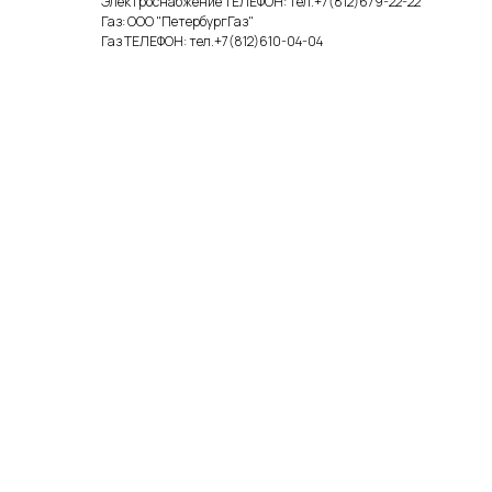
Электроснабжение ТЕЛЕФОН: тел.+7(812)679-22-22
Газ: ООО "ПетербургГаз"
Газ ТЕЛЕФОН: тел.+7(812)610-04-04