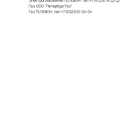
Электроснабжение ТЕЛЕФОН: тел.+7(812)679-22-22
Газ: ООО "ПетербургГаз"
Газ ТЕЛЕФОН: тел.+7(812)610-04-04