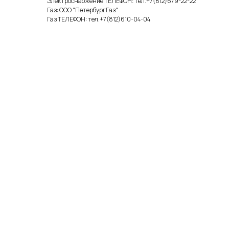
Электроснабжение ТЕЛЕФОН: тел.+7(812)679-22-22
Газ: ООО "ПетербургГаз"
Газ ТЕЛЕФОН: тел.+7(812)610-04-04