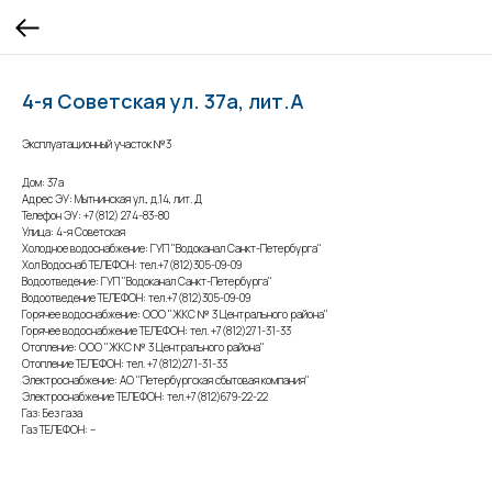
4-я Советская ул. 37а, лит.А
Эксплуатационный участок №3
Дом: 37а
Адрес ЭУ: Мытнинская ул., д.14, лит. Д
Телефон ЭУ: +7(812) 274-83-80
Улица: 4-я Советская
Холодное водоснабжение: ГУП "Водоканал Санкт-Петербурга"
Хол Водоснаб ТЕЛЕФОН: тел.+7(812)305-09-09
Водоотведение: ГУП "Водоканал Санкт-Петербурга"
Водоотведение ТЕЛЕФОН: тел.+7(812)305-09-09
Горячее водоснабжение: ООО "ЖКС № 3 Центрального района"
Горячее водоснабжение ТЕЛЕФОН: тел. +7(812)271-31-33
Отопление: ООО "ЖКС № 3 Центрального района"
Отопление ТЕЛЕФОН: тел. +7(812)271-31-33
Электроснабжение: АО "Петербургская сбытовая компания"
Электроснабжение ТЕЛЕФОН: тел.+7(812)679-22-22
Газ: Без газа
Газ ТЕЛЕФОН: –