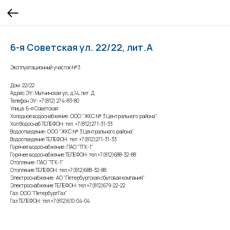
6-я Советская ул. 22/22, лит.А
Эксплуатационный участок №3
Дом: 22/22
Адрес ЭУ: Мытнинская ул., д.14, лит. Д
Телефон ЭУ: +7(812) 274-83-80
Улица: 6-я Советская
Холодное водоснабжение: ООО "ЖКС № 3 Центрального района"
Хол Водоснаб ТЕЛЕФОН: тел. +7(812)271-31-33
Водоотведение: ООО "ЖКС № 3 Центрального района"
Водоотведение ТЕЛЕФОН: тел. +7(812)271-31-33
Горячее водоснабжение: ПАО "ТГК-1"
Горячее водоснабжение ТЕЛЕФОН: тел.+7(812)688-32-88
Отопление: ПАО "ТГК-1"
Отопление ТЕЛЕФОН: тел.+7(812)688-32-88
Электроснабжение: АО "Петербургская сбытовая компания"
Электроснабжение ТЕЛЕФОН: тел.+7(812)679-22-22
Газ: ООО "ПетербургГаз"
Газ ТЕЛЕФОН: тел.+7(812)610-04-04