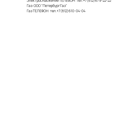
Электроснабжение ТЕЛЕФОН: тел.+7(812)679-22-22
Газ: ООО "ПетербургГаз"
Газ ТЕЛЕФОН: тел.+7(812)610-04-04