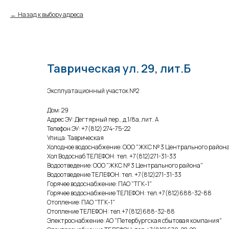
Назад к выбору адреса
Таврическая ул. 29, лит.Б
Эксплуатационный участок №2
Дом: 29
Адрес ЭУ: Дегтярный пер., д.1/8а, лит. А
Телефон ЭУ: +7(812) 274-75-22
Улица: Таврическая
Холодное водоснабжение: ООО "ЖКС № 3 Центрального район
Хол Водоснаб ТЕЛЕФОН: тел. +7(812)271-31-33
Водоотведение: ООО "ЖКС № 3 Центрального района"
Водоотведение ТЕЛЕФОН: тел. +7(812)271-31-33
Горячее водоснабжение: ПАО "ТГК-1"
Горячее водоснабжение ТЕЛЕФОН: тел.+7(812)688-32-88
Отопление: ПАО "ТГК-1"
Отопление ТЕЛЕФОН: тел.+7(812)688-32-88
Электроснабжение: АО "Петербургская сбытовая компания"