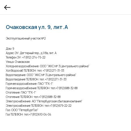
Очаковская ул. 9, лит.А
Эксплуатационный участок №2
Дом: 9
Адрес ЭУ: Дегтярный пер., д.1/8а, лит. А
Телефон ЭУ: +7(812) 274-75-22
Улица: Очаковская
Холодное водоснабжение: ООО "ЖКС № 3 Центрального района"
Хол Водоснаб ТЕЛЕФОН: тел. +7(812)271-31-33
Водоотведение: ООО "ЖКС № 3 Центрального района"
Водоотведение ТЕЛЕФОН: тел. +7(812)271-31-33
Горячее водоснабжение: ПАО "ТГК-1"
Горячее водоснабжение ТЕЛЕФОН: тел.+7(812)688-32-88
Отопление: ПАО "ТГК-1"
Отопление ТЕЛЕФОН: тел.+7(812)688-32-88
Электроснабжение: АО "Петербургская сбытовая компания"
Электроснабжение ТЕЛЕФОН: тел.+7(812)679-22-22
Газ: ООО "ПетербургГаз"
Газ ТЕЛЕФОН: тел.+7(812)610-04-04