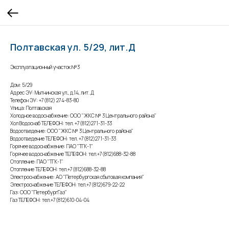
Полтавская ул. 5/29, лит.Д
Эксплуатационный участок №3
Дом: 5/29
Адрес ЭУ: Мытнинская ул., д.14, лит. Д
Телефон ЭУ: +7(812) 274-83-80
Улица: Полтавская
Холодное водоснабжение: ООО "ЖКС № 3 Центрального района"
Хол Водоснаб ТЕЛЕФОН: тел. +7(812)271-31-33
Водоотведение: ООО "ЖКС № 3 Центрального района"
Водоотведение ТЕЛЕФОН: тел. +7(812)271-31-33
Горячее водоснабжение: ПАО "ТГК-1"
Горячее водоснабжение ТЕЛЕФОН: тел.+7(812)688-32-88
Отопление: ПАО "ТГК-1"
Отопление ТЕЛЕФОН: тел.+7(812)688-32-88
Электроснабжение: АО "Петербургская сбытовая компания"
Электроснабжение ТЕЛЕФОН: тел.+7(812)679-22-22
Газ: ООО "ПетербургГаз"
Газ ТЕЛЕФОН: тел.+7(812)610-04-04