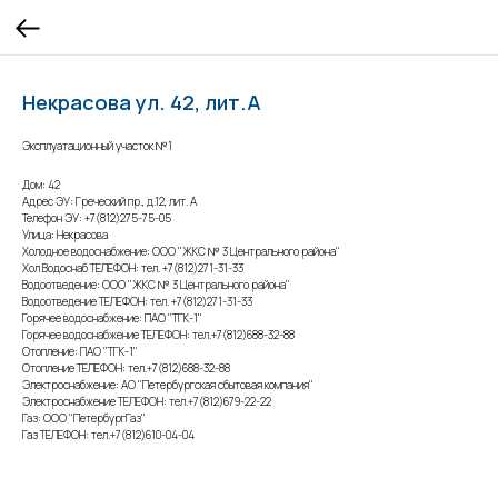
Некрасова ул. 42, лит.А
Эксплуатационный участок №1
Дом: 42
Адрес ЭУ: Греческий пр., д.12, лит. А
Телефон ЭУ: +7(812)275-75-05
Улица: Некрасова
Холодное водоснабжение: ООО "ЖКС № 3 Центрального района"
Хол Водоснаб ТЕЛЕФОН: тел. +7(812)271-31-33
Водоотведение: ООО "ЖКС № 3 Центрального района"
Водоотведение ТЕЛЕФОН: тел. +7(812)271-31-33
Горячее водоснабжение: ПАО "ТГК-1"
Горячее водоснабжение ТЕЛЕФОН: тел.+7(812)688-32-88
Отопление: ПАО "ТГК-1"
Отопление ТЕЛЕФОН: тел.+7(812)688-32-88
Электроснабжение: АО "Петербургская сбытовая компания"
Электроснабжение ТЕЛЕФОН: тел.+7(812)679-22-22
Газ: ООО "ПетербургГаз"
Газ ТЕЛЕФОН: тел.+7(812)610-04-04