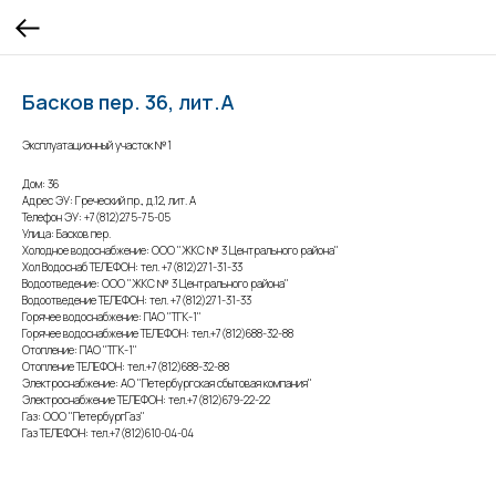
Басков пер. 36, лит.А
Эксплуатационный участок №1
Дом: 36
Адрес ЭУ: Греческий пр., д.12, лит. А
Телефон ЭУ: +7(812)275-75-05
Улица: Басков пер.
Холодное водоснабжение: ООО "ЖКС № 3 Центрального района"
Хол Водоснаб ТЕЛЕФОН: тел. +7(812)271-31-33
Водоотведение: ООО "ЖКС № 3 Центрального района"
Водоотведение ТЕЛЕФОН: тел. +7(812)271-31-33
Горячее водоснабжение: ПАО "ТГК-1"
Горячее водоснабжение ТЕЛЕФОН: тел.+7(812)688-32-88
Отопление: ПАО "ТГК-1"
Отопление ТЕЛЕФОН: тел.+7(812)688-32-88
Электроснабжение: АО "Петербургская сбытовая компания"
Электроснабжение ТЕЛЕФОН: тел.+7(812)679-22-22
Газ: ООО "ПетербургГаз"
Газ ТЕЛЕФОН: тел.+7(812)610-04-04