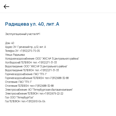
Радищева ул. 40, лит.А
Эксплуатационный участок №1
Дом: 40
Адрес ЭУ: Греческий пр., д.12, лит. А
Телефон ЭУ: +7(812)275-75-05
Улица: Радищева
Холодное водоснабжение: ООО "ЖКС № 3 Центрального района"
Хол Водоснаб ТЕЛЕФОН: тел. +7(812)271-31-33
Водоотведение: ООО "ЖКС № 3 Центрального района"
Водоотведение ТЕЛЕФОН: тел. +7(812)271-31-33
Горячее водоснабжение: ПАО "ТГК-1"
Горячее водоснабжение ТЕЛЕФОН: тел.+7(812)688-32-88
Отопление: ПАО "ТГК-1"
Отопление ТЕЛЕФОН: тел.+7(812)688-32-88
Электроснабжение: АО "Петербургская сбытовая компания"
Электроснабжение ТЕЛЕФОН: тел.+7(812)679-22-22
Газ: ООО "ПетербургГаз"
Газ ТЕЛЕФОН: тел.+7(812)610-04-04