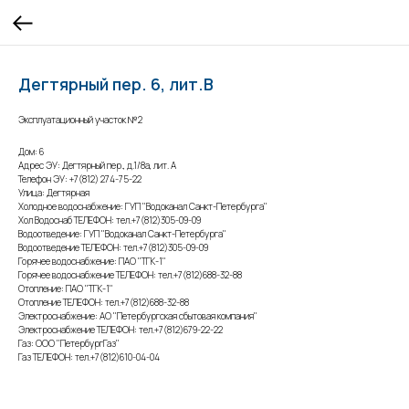
Дегтярный пер. 6, лит.В
Эксплуатационный участок №2
Дом: 6
Адрес ЭУ: Дегтярный пер., д.1/8а, лит. А
Телефон ЭУ: +7(812) 274-75-22
Улица: Дегтярная
Холодное водоснабжение: ГУП "Водоканал Санкт-Петербурга"
Хол Водоснаб ТЕЛЕФОН: тел.+7(812)305-09-09
Водоотведение: ГУП "Водоканал Санкт-Петербурга"
Водоотведение ТЕЛЕФОН: тел.+7(812)305-09-09
Горячее водоснабжение: ПАО "ТГК-1"
Горячее водоснабжение ТЕЛЕФОН: тел.+7(812)688-32-88
Отопление: ПАО "ТГК-1"
Отопление ТЕЛЕФОН: тел.+7(812)688-32-88
Электроснабжение: АО "Петербургская сбытовая компания"
Электроснабжение ТЕЛЕФОН: тел.+7(812)679-22-22
Газ: ООО "ПетербургГаз"
Газ ТЕЛЕФОН: тел.+7(812)610-04-04