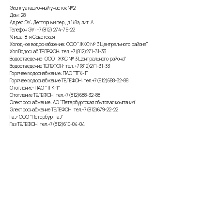
Эксплуатационный участок №2
Дом: 28
Адрес ЭУ: Дегтярный пер., д.1/8а, лит. А
Телефон ЭУ: +7(812) 274-75-22
Улица: 8-я Советская
Холодное водоснабжение: ООО "ЖКС № 3 Центрального района"
Хол Водоснаб ТЕЛЕФОН: тел. +7(812)271-31-33
Водоотведение: ООО "ЖКС № 3 Центрального района"
Водоотведение ТЕЛЕФОН: тел. +7(812)271-31-33
Горячее водоснабжение: ПАО "ТГК-1"
Горячее водоснабжение ТЕЛЕФОН: тел.+7(812)688-32-88
Отопление: ПАО "ТГК-1"
Отопление ТЕЛЕФОН: тел.+7(812)688-32-88
Электроснабжение: АО "Петербургская сбытовая компания"
Электроснабжение ТЕЛЕФОН: тел.+7(812)679-22-22
Газ: ООО "ПетербургГаз"
Газ ТЕЛЕФОН: тел.+7(812)610-04-04