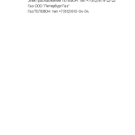
Электроснабжение ТЕЛЕФОН: тел.+7(812)679-22-22
Газ: ООО "ПетербургГаз"
Газ ТЕЛЕФОН: тел.+7(812)610-04-04