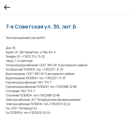
7-я Советская ул. 30, лит.Б
Эксплуатационный участок №2
Дом: 30
Адрес ЭУ: Дегтярный пер., д.1/8а, лит. А
Телефон ЭУ: +7(812) 274-75-22
Улица: 7-я Советская
Холодное водоснабжение: ООО "ЖКС № 3 Центрального района"
Хол Водоснаб ТЕЛЕФОН: тел. +7(812)271-31-33
Водоотведение: ООО "ЖКС № 3 Центрального района"
Водоотведение ТЕЛЕФОН: тел. +7(812)271-31-33
Горячее водоснабжение: ПАО "ТГК-1"
Горячее водоснабжение ТЕЛЕФОН: тел.+7(812)688-32-88
Отопление: ПАО "ТГК-1"
Отопление ТЕЛЕФОН: тел.+7(812)688-32-88
Электроснабжение: АО "Петербургская сбытовая компания"
Электроснабжение ТЕЛЕФОН: тел.+7(812)679-22-22
Газ: ООО "ПетербургГаз"
Газ ТЕЛЕФОН: тел.+7(812)610-04-04