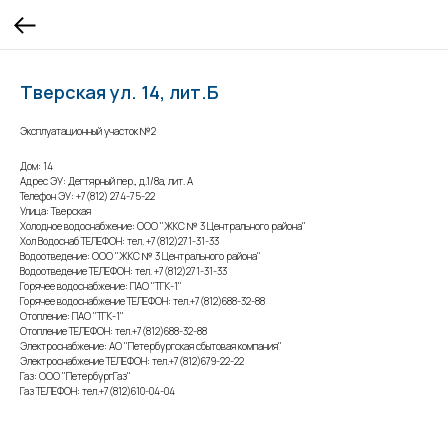
Тверская ул. 14, лит.Б
Эксплуатационный участок №2
Дом: 14
Адрес ЭУ: Дегтярный пер., д.1/8а, лит. А
Телефон ЭУ: +7(812) 274-75-22
Улица: Тверская
Холодное водоснабжение: ООО "ЖКС № 3 Центрального района"
Хол Водоснаб ТЕЛЕФОН: тел. +7(812)271-31-33
Водоотведение: ООО "ЖКС № 3 Центрального района"
Водоотведение ТЕЛЕФОН: тел. +7(812)271-31-33
Горячее водоснабжение: ПАО "ТГК-1"
Горячее водоснабжение ТЕЛЕФОН: тел.+7(812)688-32-88
Отопление: ПАО "ТГК-1"
Отопление ТЕЛЕФОН: тел.+7(812)688-32-88
Электроснабжение: АО "Петербургская сбытовая компания"
Электроснабжение ТЕЛЕФОН: тел.+7(812)679-22-22
Газ: ООО "ПетербургГаз"
Газ ТЕЛЕФОН: тел.+7(812)610-04-04