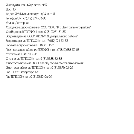
Эксплуатационный участок №3
Дом: 13
Адрес ЭУ: Мытнинская ул., д.14, лит. Д
Телефон ЭУ: +7(812) 274-83-80
Улица: Дегтярная
Холодное водоснабжение: ООО "ЖКС № 3 Центрального района"
Хол Водоснаб ТЕЛЕФОН: тел. +7(812)271-31-33
Водоотведение: ООО "ЖКС № 3 Центрального района"
Водоотведение ТЕЛЕФОН: тел. +7(812)271-31-33
Горячее водоснабжение: ПАО "ТГК-1"
Горячее водоснабжение ТЕЛЕФОН: тел.+7(812)688-32-88
Отопление: ПАО "ТГК-1"
Отопление ТЕЛЕФОН: тел.+7(812)688-32-88
Электроснабжение: АО "Петербургская сбытовая компания"
Электроснабжение ТЕЛЕФОН: тел.+7(812)679-22-22
Газ: ООО "ПетербургГаз"
Газ ТЕЛЕФОН: тел.+7(812)610-04-04