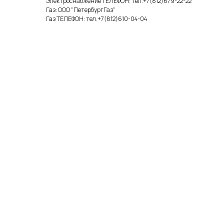
Электроснабжение ТЕЛЕФОН: тел.+7(812)679-22-22
Газ: ООО "ПетербургГаз"
Газ ТЕЛЕФОН: тел.+7(812)610-04-04