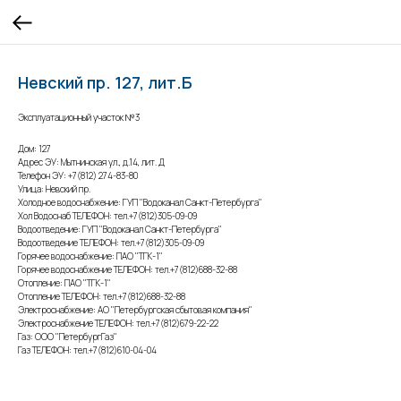
Невский пр. 127, лит.Б
Эксплуатационный участок №3
Дом: 127
Адрес ЭУ: Мытнинская ул., д.14, лит. Д
Телефон ЭУ: +7(812) 274-83-80
Улица: Невский пр.
Холодное водоснабжение: ГУП "Водоканал Санкт-Петербурга"
Хол Водоснаб ТЕЛЕФОН: тел.+7(812)305-09-09
Водоотведение: ГУП "Водоканал Санкт-Петербурга"
Водоотведение ТЕЛЕФОН: тел.+7(812)305-09-09
Горячее водоснабжение: ПАО "ТГК-1"
Горячее водоснабжение ТЕЛЕФОН: тел.+7(812)688-32-88
Отопление: ПАО "ТГК-1"
Отопление ТЕЛЕФОН: тел.+7(812)688-32-88
Электроснабжение: АО "Петербургская сбытовая компания"
Электроснабжение ТЕЛЕФОН: тел.+7(812)679-22-22
Газ: ООО "ПетербургГаз"
Газ ТЕЛЕФОН: тел.+7(812)610-04-04