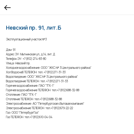
Невский пр. 91, лит.Б
Эксплуатационный участок №3
Дом: 91
Адрес ЭУ: Мытнинская ул., д.14, лит. Д
Телефон ЭУ: +7(812) 274-83-80
Улица: Невский пр.
Холодное водоснабжение: ООО "ЖКС № 3 Центрального района"
Хол Водоснаб ТЕЛЕФОН: тел. +7(812)271-31-33
Водоотведение: ООО "ЖКС № 3 Центрального района"
Водоотведение ТЕЛЕФОН: тел. +7(812)271-31-33
Горячее водоснабжение: ПАО "ТГК-1"
Горячее водоснабжение ТЕЛЕФОН: тел.+7(812)688-32-88
Отопление: ПАО "ТГК-1"
Отопление ТЕЛЕФОН: тел.+7(812)688-32-88
Электроснабжение: АО "Петербургская сбытовая компания"
Электроснабжение ТЕЛЕФОН: тел.+7(812)679-22-22
Газ: ООО "ПетербургГаз"
Газ ТЕЛЕФОН: тел.+7(812)610-04-04