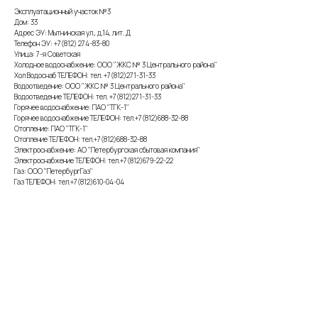
Эксплуатационный участок №3
Дом: 33
Адрес ЭУ: Мытнинская ул., д.14, лит. Д
Телефон ЭУ: +7(812) 274-83-80
Улица: 7-я Советская
Холодное водоснабжение: ООО "ЖКС № 3 Центрального района"
Хол Водоснаб ТЕЛЕФОН: тел. +7(812)271-31-33
Водоотведение: ООО "ЖКС № 3 Центрального района"
Водоотведение ТЕЛЕФОН: тел. +7(812)271-31-33
Горячее водоснабжение: ПАО "ТГК-1"
Горячее водоснабжение ТЕЛЕФОН: тел.+7(812)688-32-88
Отопление: ПАО "ТГК-1"
Отопление ТЕЛЕФОН: тел.+7(812)688-32-88
Электроснабжение: АО "Петербургская сбытовая компания"
Электроснабжение ТЕЛЕФОН: тел.+7(812)679-22-22
Газ: ООО "ПетербургГаз"
Газ ТЕЛЕФОН: тел.+7(812)610-04-04