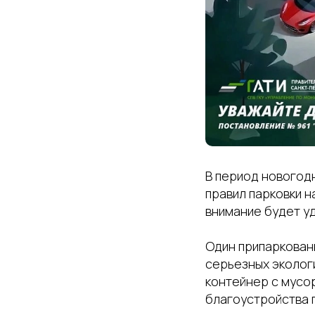
В период новогод
правил парковки н
внимание будет у
Один припаркован
серьезных эколог
контейнер с мусо
благоустройства 