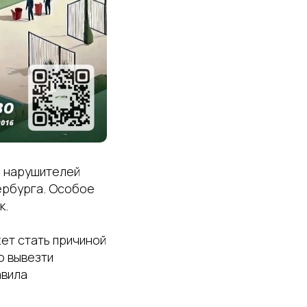
ь нарушителей
тербурга. Особое
к.
ет стать причиной
о вывезти
авила